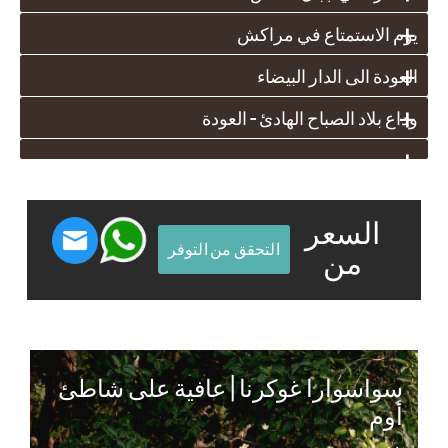
+
يوم الاستمتاع في مراكش
+
العودة الى الدار البيضاء
+
وداع بلاد الصباح الهادئ – العودة
+
السعر
التحقق من التوفر
من
سواسوارا غوكرنا | عافية على شاطئ
أوم