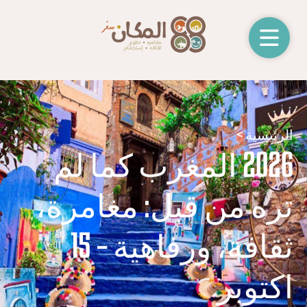
ت
الرئيسية >
2026 المغرب كما لم
تره من قبل: مغامرة،
ثقافة، ورفاهية – 15
اكتوبر