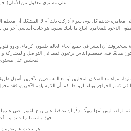
على مستوى معقول من الأمان)، فإنك
لى مغامرة جديدة كل يوم، سواء أدركت ذلك أم لا. المشكلة أن معظم
حظون الدعوة للمغامرة. اتباع ما يأتيك بعفوية هو جانب أساسي آخر من 
يخبرونك أن البشر في جميع أنحاء العالم طيبون، كرماء، وذوو قلوب 
ون مبالغًا فيه. فمعظم الناس يرغبون فقط في التواصل والمشاركة والع
المحليين على مستوى 
نيها، سواء مع السكان المحليين أو مع المسافرين الآخرين. أسهل طريق
في كسر الحواجز وبناء الروابط. كما أن الكرم يلهم الآخرين، فقد تتحو
ة الراحة ليس أمرًا سهلًا. تذكّر أن تحافظ على روح القبول حتى عندم
فهذا بالضبط ما جئت من أجل
هل تبحث عن تجربتك ا