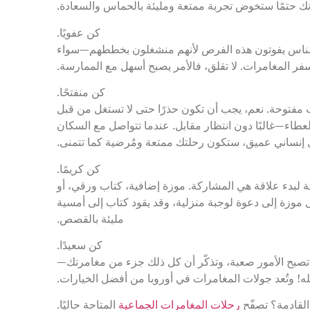
 حتمًا ستخوض تجربة ممتعة ومليئة بالحماس والسعادة.
كن عفويًا.
 الناس يفوتون هذه الفرص لأنهم منشغلون بخططهم—سواء
سفر المغامرات. لا تقلق، فالأمر يصبح أسهل مع الممارسة.
كن منفتحًا.
مفتوحة. نعم، يجب أن تكون حذرًا حتى لا تستغل من قبل
طاء—غالبًا دون انتظار مقابل. عندما تتواصل مع السكان
إنساني عميق، ستكون رحلتك ممتعة ومُرضية كما تتمنى.
كن كريمًا.
ة لبدء علاقة هي المشاركة. موزة إضافية، كتاب ورقي، أو
ل موزة إلى دعوة لوجبة منزلية، وقد يقود كتاب إلى أمسية
مليئة بالقصص.
كن سعيدًا.
ا تصبح الأمور صعبة، وتذكّر أن كل ذلك جزء من مغامرتك—
ه! وتُعد جولات المغامرات في أوروبا من أفضل الخيارات.
لقادمة؟
تصفّح
رحلات المغامرات الجماعية
المتاحة حاليًا.